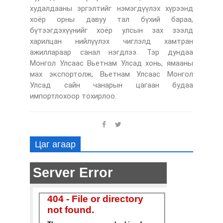
худалдааны эргэлтийг нэмэгдүүлэх хүрээнд
хоёр орны давуу тал бүхий бараа,
бүтээгдэхүүнийг хоёр улсын зах зээлд
харилцан нийлүүлэх чиглэлд хамтран
ажиллараар санал нэгдлээ. Тэр дундаа
Монгол Улсаас Вьетнам Улсад хонь, ямааны
мах экспортолж, Вьетнам Улсаас Монгол
Улсад сайн чанарын цагаан будаа
импортлохоор тохирлоо.
Цаг агаар