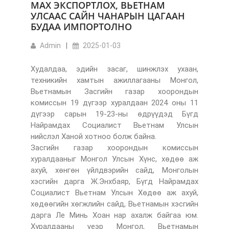
МАХ ЭКСПОРТЛОХ, ВЬЕТНАМ
УЛСААС САЙН ЧАНАРЫН ЦАГААН
БУДАА ИМПОРТОЛНО
Admin
2025-01-03
Худалдаа, эдийн засаг, шинжлэх ухаан,
техникийн хамтын ажиллагааны Монгол,
Вьетнамын Засгийн газар хоорондын
комиссын 19 дүгээр хуралдаан 2024 оны 11
дүгээр сарын 19-23-ны өдрүүдэд Бүгд
Найрамдах Социалист Вьетнам Улсын
нийслэл Ханой хотноо болж байна.
Засгийн газар хоорондын комиссын
хуралдааныг Монгол Улсын Хүнс, хөдөө аж
ахуй, хөнгөн үйлдвэрийн сайд, Монголын
хэсгийн дарга Ж.Энхбаяр, Бүгд Найрамдах
Социалист Вьетнам Улсын Хөдөө аж ахуй,
хөдөөгийн хөгжлийн сайд, Вьетнамын хэсгийн
дарга Ле Минь Хоан нар ахалж байгаа юм.
Хуралдааны үеэр Монгол, Вьетнамын